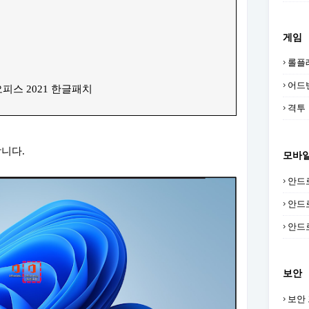
게임
롤플
어드
오피스 2021 한글패치
격투
합니다.
모바
안드
안드
안드
보안
보안